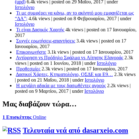
(upd)
6.4k views
|
posted on 29 Μαΐου, 2017
|
under
Ιστολόγιο
Τι με συμφέρει να κάνω, αν το ακίνητό μου εμφανίζεται ως
“ΔΑ”;
4.6k views
|
posted on 8 Φεβρουαρίου, 2017
|
under
Ιστολόγιο
Τι είναι Δασικός Χαρτής
4k views
|
posted on 17 Ιανουαρίου,
2017
Συχνές ερωτήσεις-απαντήσεις
3.4k views
|
posted on 17
Ιανουαρίου, 2017
Επικοινωνήστε
3.1k views
|
posted on 17 Ιανουαρίου, 2017
Αντίρρηση vs Πρόδηλο Σφάλμα vs Αίτησης Εξαγοράς
2.3k
views
|
posted on 1 Ιουνίου, 2018
|
under
Ιστολόγιο
Προθεσμίες
2.3k views
|
posted on 17 Ιανουαρίου, 2017
Δασικοί Χάρτες, Κτηματολόγιο, ΟΣΔΕ και Ε9…
2.3k views
|
posted on 21 Μαΐου, 2018
|
under
Ιστολόγιο
Η μεγάλη αδικία με τους δασωθέντες αγρούς
2.2k views
|
posted on 9 Μαρτίου, 2017
|
under
Ιστολόγιο
Μας διαβάζουν τώρα…
1 Επισκέπτης
Online
Τελευταία νεά από dasarxeio.com