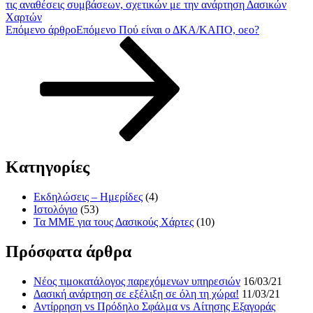
τις αναθέσεις συμβάσεων, σχετικών με την ανάρτηση Δασικών
Χαρτών
Επόμενο άρθρο
Επόμενο
Πού είναι ο ΔΚΑ/ΚΑΠΟ, οεο?
Kατηγορίες
Εκδηλώσεις – Ημερίδες
(4)
Ιστολόγιο
(53)
Τα ΜΜΕ για τους Δασικούς Χάρτες
(10)
Πρόσφατα άρθρα
Νέος τιμοκατάλογος παρεχόμενων υπηρεσιών
16/03/21
Δασική ανάρτηση σε εξέλιξη σε όλη τη χώρα!
11/03/21
Αντίρρηση vs Πρόδηλο Σφάλμα vs Αίτησης Εξαγοράς