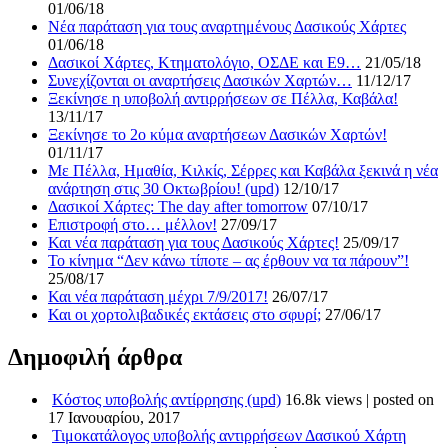
01/06/18
Νέα παράταση για τους αναρτημένους Δασικούς Χάρτες
01/06/18
Δασικοί Χάρτες, Κτηματολόγιο, ΟΣΔΕ και Ε9…
21/05/18
Συνεχίζονται οι αναρτήσεις Δασικών Χαρτών…
11/12/17
Ξεκίνησε η υποβολή αντιρρήσεων σε Πέλλα, Καβάλα!
13/11/17
Ξεκίνησε το 2ο κύμα αναρτήσεων Δασικών Χαρτών!
01/11/17
Με Πέλλα, Ημαθία, Κιλκίς, Σέρρες και Καβάλα ξεκινά η νέα
ανάρτηση στις 30 Οκτωβρίου! (upd)
12/10/17
Δασικοί Χάρτες: The day after tomorrow
07/10/17
Επιστροφή στο… μέλλον!
27/09/17
Και νέα παράταση για τους Δασικούς Χάρτες!
25/09/17
Το κίνημα “Δεν κάνω τίποτε – ας έρθουν να τα πάρουν”!
25/08/17
Και νέα παράταση μέχρι 7/9/2017!
26/07/17
Και οι χορτολιβαδικές εκτάσεις στο σφυρί;
27/06/17
Δημοφιλή άρθρα
Κόστος υποβολής αντίρρησης (upd)
16.8k views
|
posted on
17 Ιανουαρίου, 2017
Τιμοκατάλογος υποβολής αντιρρήσεων Δασικού Χάρτη