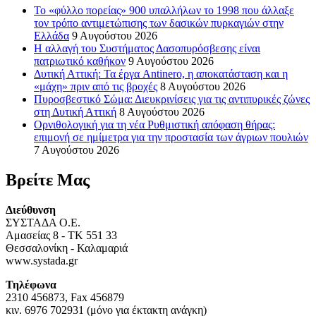
Το «φύλλο πορείας» 900 υπαλλήλων το 1998 που άλλαξε
τον τρόπο αντιμετώπισης των δασικών πυρκαγιών στην
Ελλάδα
9 Αυγούστου 2026
Η αλλαγή του Συστήματος Δασοπυρόσβεσης είναι
πατριωτικό καθήκον
9 Αυγούστου 2026
Δυτική Αττική: Τα έργα Antinero, η αποκατάσταση και η
«μάχη» πριν από τις βροχές
8 Αυγούστου 2026
Πυροσβεστικό Σώμα: Διευκρινίσεις για τις αντιπυρικές ζώνες
στη Δυτική Αττική
8 Αυγούστου 2026
Ορνιθολογική για τη νέα Ρυθμιστική απόφαση θήρας:
επιμονή σε ημίμετρα για την προστασία των άγριων πουλιών
7 Αυγούστου 2026
Βρείτε Μας
Διεύθυνση
ΣΥΣΤΑΔΑ Ο.Ε.
Αμασείας 8 - TK 551 33
Θεσσαλονίκη - Καλαμαριά
www.systada.gr
Τηλέφωνα
2310 456873, Fax 456879
κιν. 6976 702931 (μόνο για έκτακτη ανάγκη)