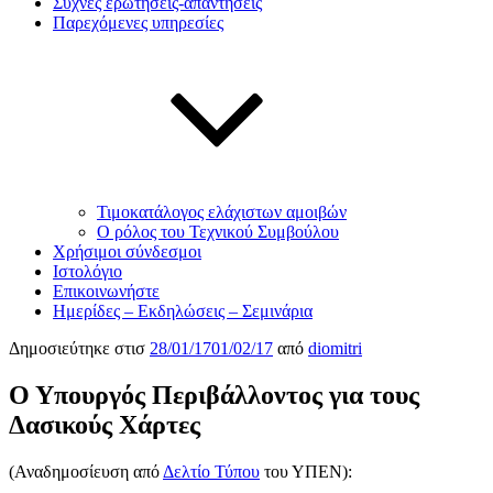
Συχνές ερωτήσεις-απαντήσεις
Παρεχόμενες υπηρεσίες
Τιμοκατάλογος ελάχιστων αμοιβών
Ο ρόλος του Τεχνικού Συμβούλου
Χρήσιμοι σύνδεσμοι
Ιστολόγιο
Επικοινωνήστε
Ημερίδες – Εκδηλώσεις – Σεμινάρια
Δημοσιεύτηκε στισ
28/01/17
01/02/17
από
diomitri
Ο Υπουργός Περιβάλλοντος για τους
Δασικούς Χάρτες
(Αναδημοσίευση από
Δελτίο Τύπου
του ΥΠΕΝ):