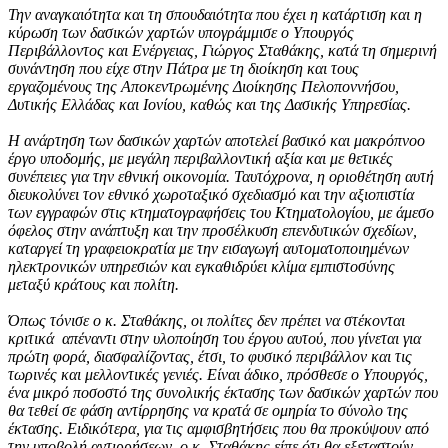
Την αναγκαιότητα και τη σπουδαιότητα που έχει η κατάρτιση και η
κύρωση των δασικών χαρτών υπογράμμισε ο Υπουργός
Περιβάλλοντος και Ενέργειας, Γιώργος Σταθάκης, κατά τη σημερινή
συνάντηση που είχε στην Πάτρα με τη διοίκηση και τους
εργαζομένους της Αποκεντρωμένης Διοίκησης Πελοποννήσου,
Δυτικής Ελλάδας και Ιονίου, καθώς και της Δασικής Υπηρεσίας.
Η ανάρτηση των δασικών χαρτών αποτελεί βασικό και μακρόπνοο
έργο υποδομής, με μεγάλη περιβαλλοντική αξία και με θετικές
συνέπειες για την εθνική οικονομία. Ταυτόχρονα, η οριοθέτηση αυτή
διευκολύνει τον εθνικό χωροταξικό σχεδιασμό και την αξιοπιστία
των εγγραφών στις κτηματογραφήσεις του Κτηματολογίου, με άμεσο
όφελος στην ανάπτυξη και την προσέλκυση επενδυτικών σχεδίων,
καταργεί τη γραφειοκρατία με την εισαγωγή αυτοματοποιημένων
ηλεκτρονικών υπηρεσιών και εγκαθιδρύει κλίμα εμπιστοσύνης
μεταξύ κράτους και πολίτη.
Όπως τόνισε ο κ. Σταθάκης, οι πολίτες δεν πρέπει να στέκονται
κριτικά απέναντι στην υλοποίηση του έργου αυτού, που γίνεται για
πρώτη φορά, διασφαλίζοντας, έτσι, το φυσικό περιβάλλον και τις
τωρινές και μελλοντικές γενιές. Είναι άδικο, πρόσθεσε ο Υπουργός,
ένα μικρό ποσοστό της συνολικής έκτασης των δασικών χαρτών που
θα τεθεί σε φάση αντίρρησης να κρατά σε ομηρία το σύνολο της
έκτασης. Ειδικότερα, για τις αμφισβητήσεις που θα προκύψουν από
την υποβολή αντιρρήσεων, ο κ. Σταθάκης είπε ότι θα εξεταστούν