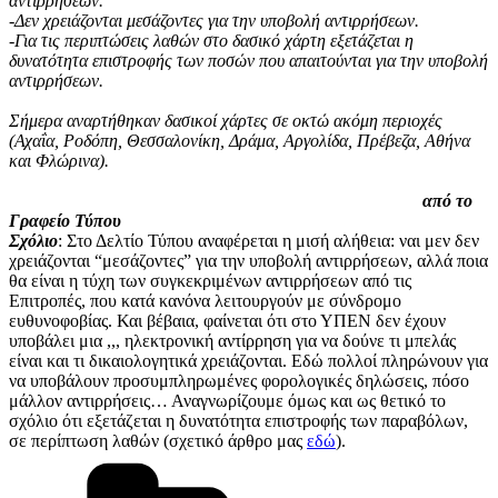
αντιρρήσεων.
-Δεν χρειάζονται μεσάζοντες για την υποβολή αντιρρήσεων.
-Για τις περιπτώσεις λαθών στο δασικό χάρτη εξετάζεται η
δυνατότητα επιστροφής των ποσών που απαιτούνται για την υποβολή
αντιρρήσεων.
Σήμερα αναρτήθηκαν δασικοί χάρτες σε οκτώ ακόμη περιοχές
(Αχαΐα, Ροδόπη, Θεσσαλονίκη, Δράμα, Αργολίδα, Πρέβεζα, Αθήνα
και Φλώρινα).
από το
Γραφείο Τύπου
Σχόλιο
: Στο Δελτίο Τύπου αναφέρεται η μισή αλήθεια: ναι μεν δεν
χρειάζονται “μεσάζοντες” για την υποβολή αντιρρήσεων, αλλά ποια
θα είναι η τύχη των συγκεκριμένων αντιρρήσεων από τις
Επιτροπές, που κατά κανόνα λειτουργούν με σύνδρομο
ευθυνοφοβίας. Και βέβαια, φαίνεται ότι στο ΥΠΕΝ δεν έχουν
υποβάλει μια ,,, ηλεκτρονική αντίρρηση για να δούνε τι μπελάς
είναι και τι δικαιολογητικά χρειάζονται. Εδώ πολλοί πληρώνουν για
να υποβάλουν προσυμπληρωμένες φορολογικές δηλώσεις, πόσο
μάλλον αντιρρήσεις… Αναγνωρίζουμε όμως και ως θετικό το
σχόλιο ότι εξετάζεται η δυνατότητα επιστροφής των παραβόλων,
σε περίπτωση λαθών (σχετικό άρθρο μας
εδώ
).