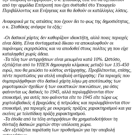
από την αρμόδια Επιτροπή που έχει συσταθεί στο Υπουργείο
Περιβάλλοντος και Ενέργειας και θα δοθούν οι κατάλληλες λύσεις.
Αναφορικά με τις αιτιάσεις που έχουν δει το φως της δημοσιότητας,
ο κ. Σταθάκης ανέφερε τα εξής:
-Οι δασικοί χάρτες δεν καθορίζουν ιδιοκτήτη, αλλά ποιες περιοχές
είναι δάση. Είναι συνταγματικά δίκαιο να αποκαλυφθούν οι
παράνομες εκχερσώσεις και να αποδοθεί στους πολίτες γη που είχε
καταληφθεί χωρίς άδεια.
-Τα τέλη των αντιρρήσεων είναι μειωμένα κατά 10%. Ωστόσο,
εξετάζεται από το ΥΠΕΝ δημιουργία κλίμακας μεταξύ των 135-450
ευρώ, που θα μειώσει το κόστος αντίρρησης. Προβλέπονται, επίσης,
πέντε περιπτώσεις για ατελή υποβολή αντίρρησης: Για περιοχές που
συμπεριλήφθηκαν στο δασικό χάρτη λόγω μη αποτύπωσης των
ρυμοτομικών σχεδίων ή των οικιστικών πυκνώσεων, για όσες
φαίνονται ως δασικές το 1945, αλλά περιλαμβάνονται στον
εποικισμό, για αυτές που φαίνονται είτε το 1945 είτε τώρα ως
χορτολιβαδικές ή βραχώδεις ή πετρώδεις και περιλαμβάνονται στον
εποικισμό, για περιοχές με εκκρεμείς πράξεις χαρακτηρισμού και για
εκείνες με τελεσίδικη πράξη χαρακτηρισμού.
-Τα έσοδα από τα τέλη αντιρρήσεων θα χρηματοδοτήσουν τη
σύνταξη δασικών χαρτών στην υπόλοιπη χώρα.
-Δεν εξετάζεται παράταση των προθεσμιών για την υποβολή